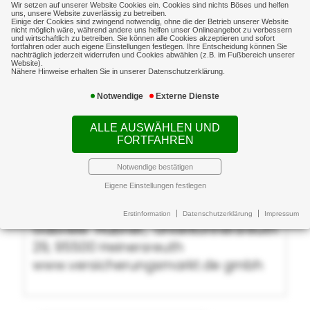
werden im Rahmen unseres
Wir setzen auf unserer Website Cookies ein. Cookies sind nichts Böses und helfen
uns, unsere Website zuverlässig zu betreiben.
Beschwerdemanagements
Einige der Cookies sind zwingend notwendig, ohne die der Betrieb unserer Website
nicht möglich wäre, während andere uns helfen unser Onlineangebot zu verbessern
und wirtschaftlich zu betreiben. Sie können alle Cookies akzeptieren und sofort
unverzüglich bearbeitet.
fortfahren oder auch eigene Einstellungen festlegen. Ihre Entscheidung können Sie
nachträglich jederzeit widerrufen und Cookies abwählen (z.B. im Fußbereich unserer
Website).
Nähere Hinweise erhalten Sie in unserer Datenschutzerklärung.
Notwendige
Externe Dienste
Redaktionell-journalistische
Inhalte
ALLE AUSWÄHLEN UND
FORTFAHREN
Verantwortlicher i.S.d. § 18 Abs. 2
Notwendige bestätigen
MStV für redaktionell-journalistische
Eigene Einstellungen festlegen
Inhalte:
Erstinformation
Datenschutzerklärung
Impressum
Gabriele Hübner, Unterkonnersreuth
29, 95500 Heinersreuth
www.versicherungsmarkt.de gmbh