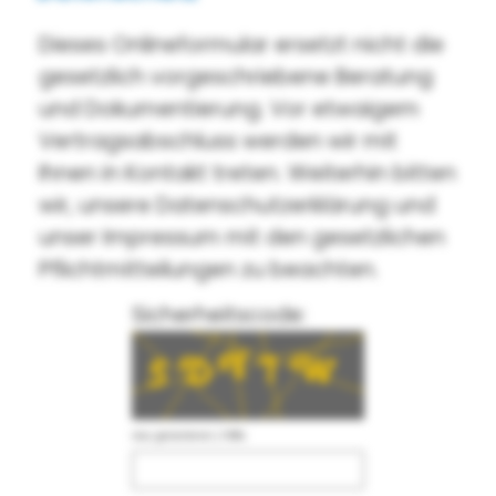
Dieses Onlineformular ersetzt nicht die
gesetzlich vorgeschriebene Beratung
und Dokumentierung. Vor etwaigem
Vertragsabschluss werden wir mit
Ihnen in Kontakt treten. Weiterhin bitten
wir, unsere Datenschutzerklärung und
unser Impressum mit den gesetzlichen
Pflichtmitteilungen zu beachten.
Sicherheitscode:
neu generieren
|
Hilfe