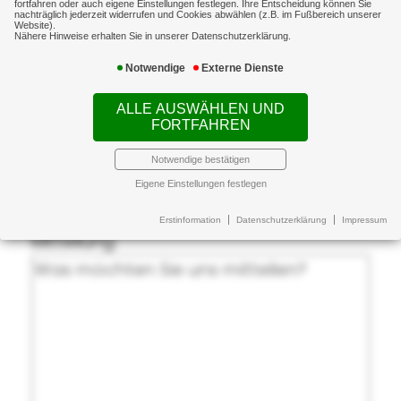
fortfahren oder auch eigene Einstellungen festlegen. Ihre Entscheidung können Sie
nachträglich jederzeit widerrufen und Cookies abwählen (z.B. im Fußbereich unserer
Website).
Wünschen Sie einen Beratungstermin?
Nähere Hinweise erhalten Sie in unserer Datenschutzerklärung.
Notwendige
Externe Dienste
Wünschen Sie einen Beratungstermin?
Ja
ALLE AUSWÄHLEN UND
Nein
FORTFAHREN
Notwendige bestätigen
Ihr Wunschtermin
Eigene Einstellungen festlegen
Ihre Mitteilung an uns
Erstinformation
Datenschutzerklärung
Impressum
Mitteilung