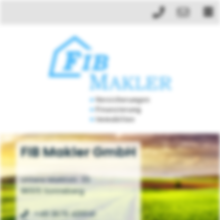
FIB Makler GmbH
Untere Marktstr. 33
96515 Sonneberg
+49 3675 420041