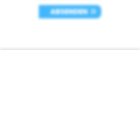
ABSENDEN
Kontakt
FIB Makler GmbH
Untere Marktstr. 33
96515 Sonneberg
+49 3675 420041
info[at]fib-makler.de