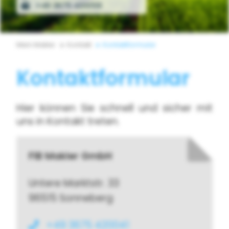
+49 3675 420059
Mein Makler
Kontakt
Kontaktformular
Kontaktformular
Hier können Sie schnell und sicher mit
uns in Kontakt treten.
FIB Makler GmbH
Untere Marktstr. 33
96515 Sonneberg
+49 3675 420041